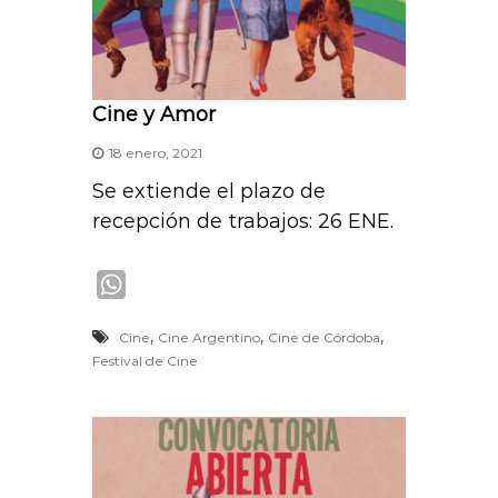
Cine y Amor
18 enero, 2021
Se extiende el plazo de
recepción de trabajos: 26 ENE.
W
h
,
,
,
Cine
Cine Argentino
Cine de Córdoba
a
Festival de Cine
t
s
A
p
p