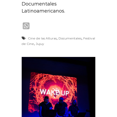
Documentales
Latinoamericanos.
W
h
,
,
Cine de las Alturas
Documentales
Festival
a
,
de Cine
Jujuy
t
s
A
p
p