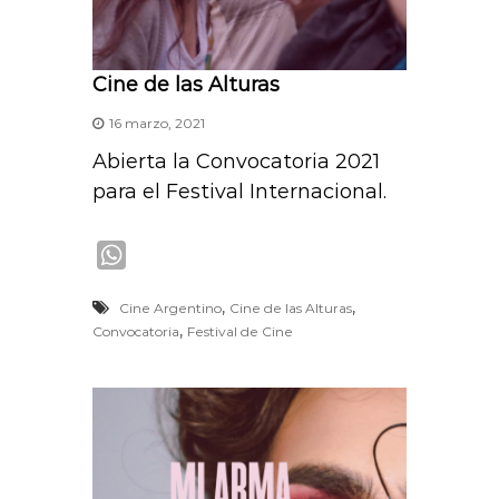
Cine de las Alturas
16 marzo, 2021
Abierta la Convocatoria 2021
para el Festival Internacional.
W
h
,
,
Cine Argentino
Cine de las Alturas
a
,
Convocatoria
Festival de Cine
t
s
A
p
p