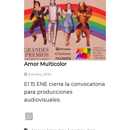
Amor Multicolor
5 enero, 2021
El 15 ENE cierra la convocatoria
para producciones
audiovisuales.
W
h