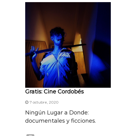
A
p
p
Gratis: Cine Cordobés
7 octubre, 2020
Ningún Lugar a Donde:
documentales y ficciones.