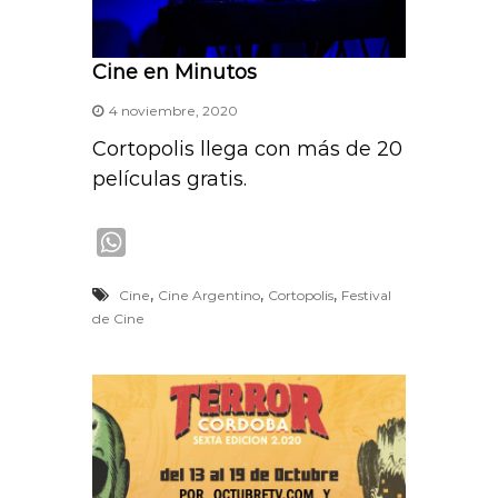
Cine en Minutos
4 noviembre, 2020
Cortopolis llega con más de 20
películas gratis.
W
h
,
,
,
Cine
Cine Argentino
Cortopolis
Festival
a
de Cine
t
s
A
p
p