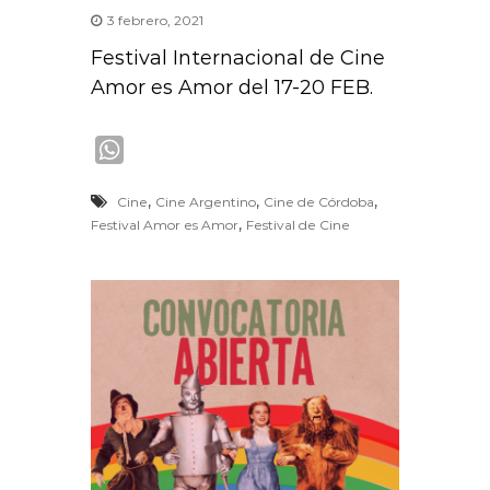
3 febrero, 2021
Festival Internacional de Cine
Amor es Amor del 17-20 FEB.
W
h
,
,
,
Cine
Cine Argentino
Cine de Córdoba
a
,
Festival Amor es Amor
Festival de Cine
t
s
A
p
p