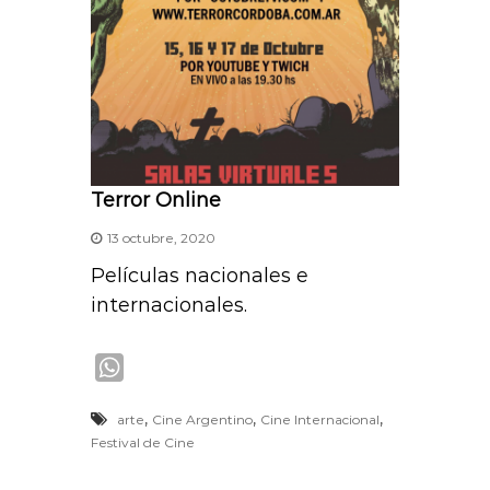
Terror Online
13 octubre, 2020
Películas nacionales e
internacionales.
W
h
,
,
,
arte
Cine Argentino
Cine Internacional
a
Festival de Cine
t
s