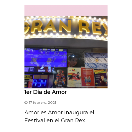
s
A
p
p
1er Día de Amor
17 febrero, 2021
Amor es Amor inaugura el
Festival en el Gran Rex.