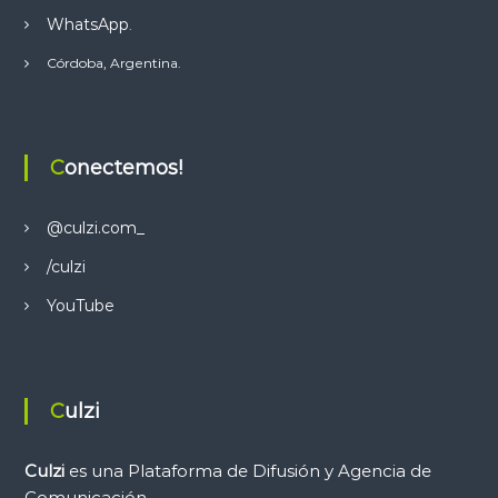
g
WhatsApp
.
a
Córdoba, Argentina.
c
i
Conectemos!
ó
@culzi.com_
n
/culzi
d
YouTube
e
e
Culzi
n
Culzi
es una Plataforma de Difusión y Agencia de
Comunicación.