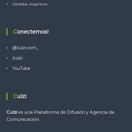
a
Córdoba, Argentina.
c
i
Conectemos!
ó
@culzi.com_
n
/culzi
d
YouTube
e
e
Culzi
n
Culzi
es una Plataforma de Difusión y Agencia de
Comunicación.
t