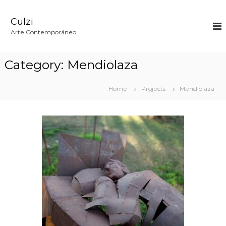
S
k
Culzi
i
p
Arte Contemporáneo
t
o
c
Category:
Mendiolaza
o
n
t
Home
Projects
Mendiolaza
e
n
t