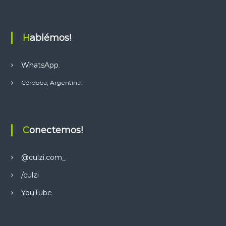
t
s
Hablémos!
A
p
p
WhatsApp
.
Córdoba, Argentina.
Conectemos!
@culzi.com_
/culzi
YouTube