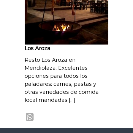
p
Los Aroza
Resto Los Aroza en
Mendiolaza. Excelentes
opciones para todos los
paladares: carnes, pastas y
otras variedades de comida
local maridadas […]
W
h
a