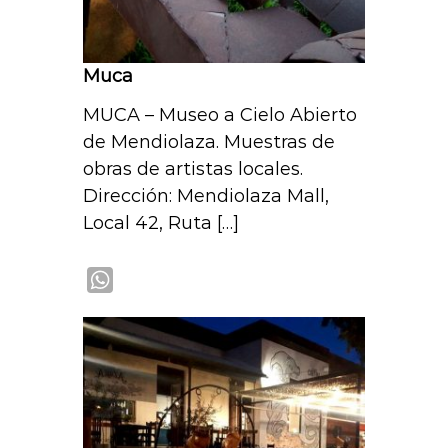
Muca
MUCA – Museo a Cielo Abierto
de Mendiolaza. Muestras de
obras de artistas locales.
Dirección: Mendiolaza Mall,
Local 42, Ruta […]
W
h
a
t
s
A
p